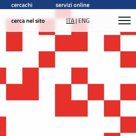
cercachi
servizi online
cerca nel sito
ITA
|
ENG