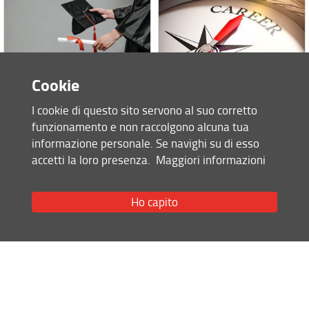
Cookie
Laurearsi
Proseguire dopo la laurea
I cookie di questo sito servono al suo corretto
Offerta formativa della Scuola
funzionamento e non raccolgono alcuna tua
informazione personale. Se navighi su di esso
accetti la loro presenza.
Maggiori informazioni
Ho capito