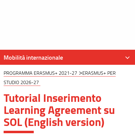
Mobilità internazionale
PROGRAMMA ERASMUS+ 2021-27
ERASMUS+ PER
Mobilità internazionale
STUDIO 2026-27
Programma Erasmus+ 2021-27
Tutorial Inserimento
Mobilità Extra Europea per Studio
Learning Agreement su
Tabelle di Conversione
SOL (English version)
Mobilità Erasmus Docenti - Teaching Staff Mobility