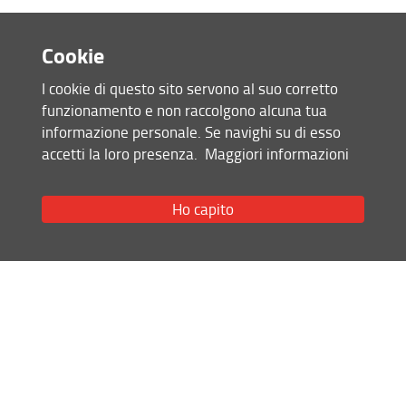
Incoming students
TUTORIAL
Double Degrees
Cookie
Condividi
Erasmus+ KA 107
I cookie di questo sito servono al suo corretto
funzionamento e non raccolgono alcuna tua
Erasmus+ International credit mobility - KA171
ultimo aggiornamento
informazione personale. Se navighi su di esso
27.04.2026
accetti la loro presenza.
Maggiori informazioni
BANDI ATTIVI
SUMMER/WINTER SCHOOLS
Ho capito
Mappa del sito
Buddy Program
RSS feed
Privacy
Note Legali
Accessibilità e usabilità
Monitoraggio
Area personale