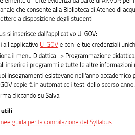
 elemento di forte evidenza da parte di ANVUR per la
canale che consente alla Biblioteca di Ateneo di acquisi
ettere a disposizione degli studenti
bus si inserisce dall'applicativo U-GOV:
i all'applicativo
U-GOV
e con le tue credenziali unich
ziona il menu Didattica -> Programmazione didattica
ali inserire i programmi e tutte le altre informazioni 
 tuoi insegnamenti esistevano nell'anno accademico 
U-GOV copierà in automatico i testi dello scorso ann
erma cliccando su Salva
utili
inee guida per la compilazione del Syllabus