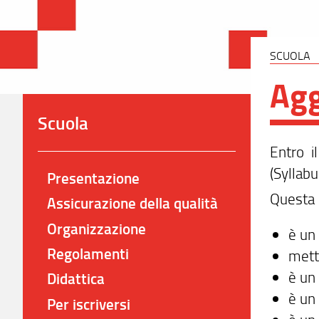
SCUOLA
Agg
Scuola
Entro i
(Syllabu
Presentazione
Questa 
Assicurazione della qualità
Organizzazione
è un
Regolamenti
mette
è un 
Didattica
è un 
Per iscriversi