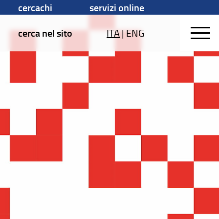
cercachi
servizi online
cerca nel sito
ITA
|
ENG