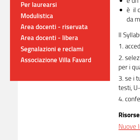
è un
Per laurearsi
è il 
Modulistica
da m
Area docenti - riservata
Il Sylla
Area docenti - libera
1. acced
Segnalazioni e reclami
2. sele
Associazione Villa Favard
per i qu
3. se i
testi, 
4. conf
Risorse 
Nuove l