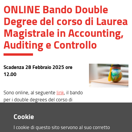
ONLINE Bando Double
News recenti
Degree del corso di Laurea
Archivio
Magistrale in Accounting,
Auditing e Controllo
Scadenza 28 Febbraio 2025 ore
12.00
Sono online, al seguente
link
, il bando
per i double degrees del corso di
Accounting, Auditing e Controllo.
Cookie
- Double Degree presso University of
Bamberg (Germania)
I cookie di questo sito servono al suo corretto
- Double Degree presso la IÉSEG