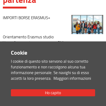
IMPORTI BORSE ERASMUS+
Orientamento Erasmus studio
Venerdì, 8 agosto · 12:00 - 1:00PM
Link alla videochiamata:
Cookie
https://meet.google.com/efn-dgds-
srw
I cookie di questo sito servono al suo corretto
Chiariremo gli ultimi dubbi prima della
funzionamento e non raccolgono alcuna tua
partenza
informazione personale. Se navighi su di esso
accetti la loro presenza.
Maggiori informazioni
Spazio Q&A
Importi borse Erasmus+
Ho capito
01 Agosto 2025 (
Archiviata
)
Condividi