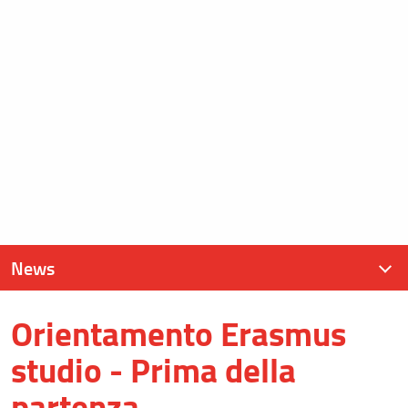
News
Orientamento Erasmus
News recenti
studio - Prima della
Archivio
partenza