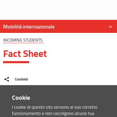
Mobilità internazionale
INCOMING STUDENTS
Mobilità internazionale
Fact Sheet
Programma Erasmus+ 2021-27
Mobilità Extra Europea per Studio
Tabelle di Conversione
Condividi
Mobilità Erasmus Docenti - Teaching Staff Mobility
ultimo aggiornamento
Cookie
Incoming students
23.08.2022
I cookie di questo sito servono al suo corretto
Double Degrees
funzionamento e non raccolgono alcuna tua