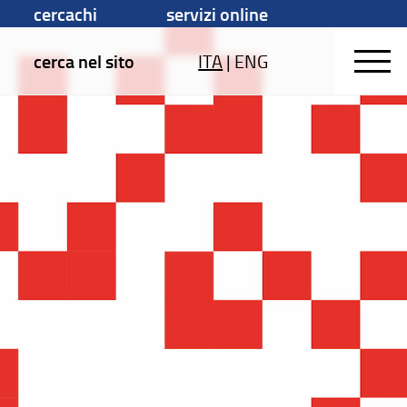
cercachi
servizi online
cerca nel sito
ITA
|
ENG