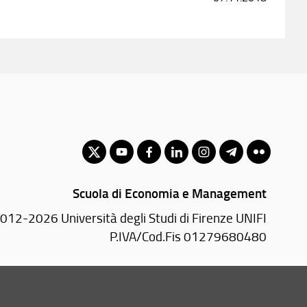
Scuola di Economia e Management
012-2026 Università degli Studi di Firenze UNIFI
P.IVA/Cod.Fis 01279680480
Via delle Pandette, 32 - 50127 Firenze (FI)
 055 2759011 - 2759012
(Segreteria Presidenza)