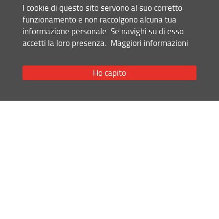
ultimo aggiornamento
I cookie di questo sito servono al suo corretto
03.07.2026
Modulistica
funzionamento e non raccolgono alcuna tua
informazione personale. Se navighi su di esso
Area docenti - riservata
accetti la loro presenza.
Maggiori informazioni
Mappa del sito
Area docenti - libera
RSS feed
Ho capito
Segnalazioni e reclami
Privacy
Note Legali
Associazione Villa Favard
Accessibilità e usabilità
Monitoraggio
Area personale
Scuola di Economia e Management