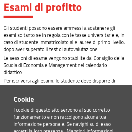
Esami di profitto
Assicurazione della qualità
Organizzazione
Gli studenti possono essere ammessi a sostenere gli
Regolamenti
esami soltanto se in regola con le tasse universitarie e, in
caso di studente immatricolato alle lauree di primo livello,
Didattica
dopo aver superato il test di autovalutazione.
Per iscriversi
Le sessioni di esame vengono stabilite dal Consiglio della
Scuola di Economia e Management nel calendario
Per laurearsi
didattico.
Modulistica
Per iscriversi agli esami, lo studente deve disporre di
matricola e password forniti dalla Segreteria Studenti al
Area docenti - riservata
momento dell'immatricolazione. Qualora non ne disponga o
Cookie
li avesse smarriti, dovrà farne richiesta alla segreteria
Area docenti - libera
studenti.
I cookie di questo sito servono al suo corretto
Segnalazioni e reclami
funzionamento e non raccolgono alcuna tua
Prenotazione esami - per studenti
informazione personale. Se navighi su di esso
Associazione Villa Favard
Guida sintetica prenotazione esami
accetti la loro presenza.
Maggiori informazioni