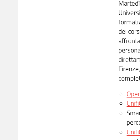
Martedì 
Universi
formati
dei cors
affront
persona
direttam
Firenze,
comple
Open 
Unif
Smar
perc
Unif