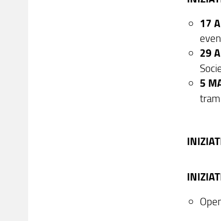
17 A
even
29 A
Soci
5 M
tram
INIZIAT
INIZIA
Open