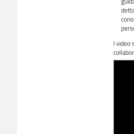
guid
dett
conos
perso
I video
collabo