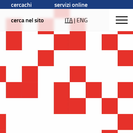
cercachi
servizi online
cerca nel sito
ITA
|
ENG