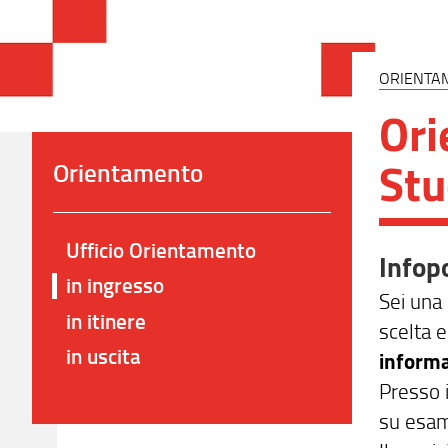
ORIENTA
Ori
Stu
Orientamento
Ufficio Orientamento
Infop
in ingresso
Sei una 
in itinere
scelta e
in uscita
informa
Presso i
su esami