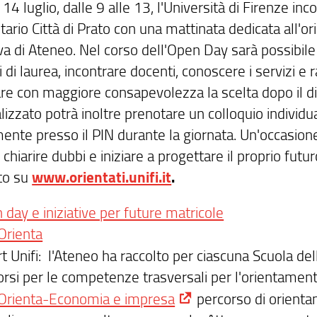
14 luglio, dalle 9 alle 13, l'Università di Firenze i
tario Città di Prato con una mattinata dedicata all'o
va di Ateneo. Nel corso dell'Open Day sarà possibile 
i di laurea, incontrare docenti, conoscere i servizi e r
are con maggiore consapevolezza la scelta dopo il d
lizzato potrà inoltre prenotare un colloquio individ
ente presso il PIN durante la giornata. Un'occasione
 chiarire dubbi e iniziare a progettare il proprio f
to su
www.orientati.unifi.it
.
day e iniziative per future matricole
iOrienta
t Unifi: l'Ateneo ha raccolto per ciascuna Scuola de
orsi per le competenze trasversali per l'orientament
iOrienta-Economia e impresa
percorso di orientam