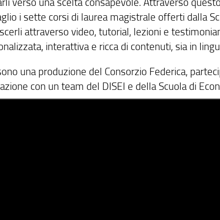
arli verso una scelta consapevole. Attraverso questo
aglio i sette corsi di laurea magistrale offerti dall
cerli attraverso video, tutorial, lezioni e testimonia
nalizzata, interattiva e ricca di contenuti, sia in ling
 sono una produzione del Consorzio Federica, partec
razione con un team del DISEI e della Scuola di E