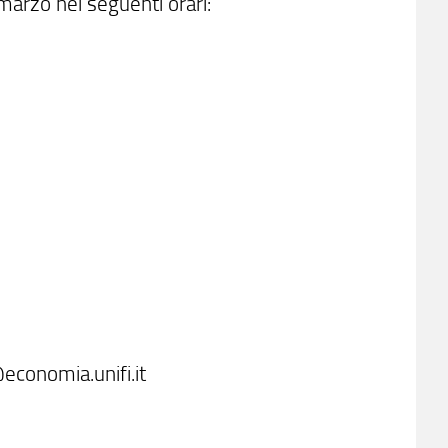
marzo nei seguenti orari:
@economia.unifi.it